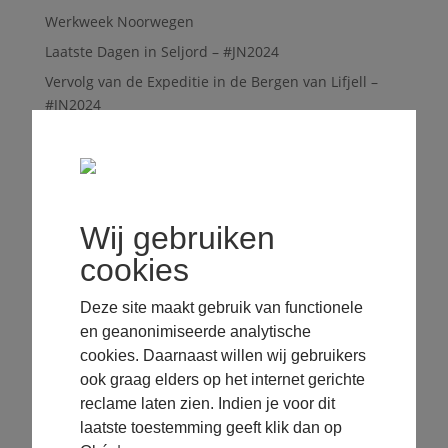
Werkweek Noorwegen
Laatste Dagen in Seljord – #JN2024
Vervolg van de Expeditie in de Bergen van Lifjell –
#JN2024
Expeditie in de Bergen van Lifjell – #JN2024
Expeditie Voorbereidingen & Skiën bij Raukleiv –
#JN2024
Off piste Skiën – #JN2024
Wij gebruiken
Slapen in de Sneeuw: Snowcave Bouwen en
cookies
Overnachting – #JN2024
Tocht met de Hondenslee – #JN2024
Deze site maakt gebruik van functionele
en geanonimiseerde analytische
Avonturen
cookies. Daarnaast willen wij gebruikers
ook graag elders op het internet gerichte
Jouw Noorderlicht
reclame laten zien. Indien je voor dit
Fluitend door de fjorden
laatste toestemming geeft klik dan op