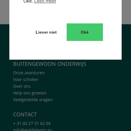
Oké.
Lees meer
Liever niet
Oké
BUITENGEWOON ONDERWIJS
Onze avonturen
Voor scholen
Over ons
Help ons groeien
Veelgestelde vragen
CONTACT
+ 31 (6) 27 31 62 04
info@wyldeleren.eu