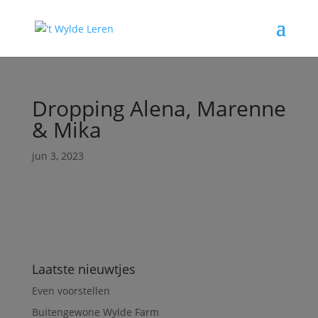
Dropping Alena, Marenne
& Mika
jun 3, 2023
Laatste nieuwtjes
Even voorstellen
Buitengewone Wylde Farm